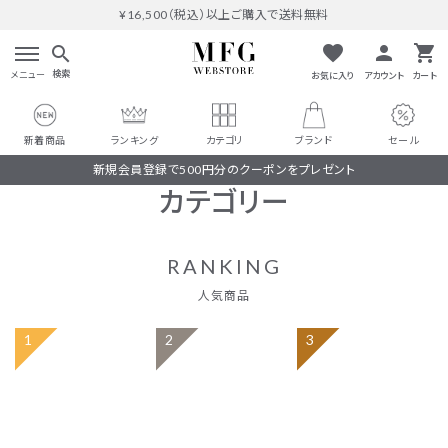
¥16,500（税込）以上ご購入で送料無料
favorite
person
shopping_cart
search
検索
メニュー
お気に入り
アカウント
カート
新着商品
ランキング
カテゴリ
ブランド
セール
新規会員登録で500円分のクーポンをプレゼント
カテゴリー
RANKING
人気商品
search
#THOMAS MAGPIE
人気ワード
#MARGAUX VINTAGE
#M53.
#イチパーセント