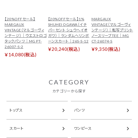
tune
絞り込んで検索
【20%OFFセール】
【20%OFFセール】1%
MARGAUX
ブランド一覧
MARGAUX
SHUHEI OGAWA（イチ
VINTAGE（マルゴーヴィ
VINTAGE（マルゴーヴィ
パーセント シュウヘイオ
ンテージ）｜転写プリント
ンテージ）｜ウエストロゴ
ガワ）｜ランダムヘリンボ
ノースリーブTEE｜MG
カテゴリーから探す
タックパンツ｜MG PT-
ーンスカート｜26S-S-12
CT-26074-S
26007-S-2
￥20,240(税込)
￥9,350(税込)
新着商品
セール
￥14,080(税込)
トップス
パンツ
スカート
ワンピース
CATEGORY
カテゴリーから探す
アウター
バッグ
シューズ
財布
トップス
パンツ
アクセサリー
インテリア
スカート
ワンピース
インフォメーション