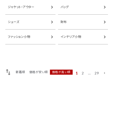
ACCOUNT MENU
ジャケット・アウター
バッグ
ようこそ ゲスト 様
シューズ
財布
ログイン
会員登録
ファッション小物
インテリア小物
新着順
価格が安い順
価格が高い順
1
2
…
29