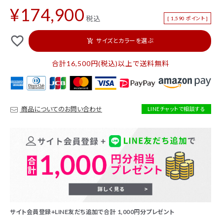
カテゴリーから探す
¥
174,900
税込
[
1,590
ポイント ]
新着商品
セール
favorite_outline
サイズとカラーを選ぶ
add_shopping_cart
トップス
パンツ
合計16,500円(税込)以上で送料無料
スカート
ワンピース
アウター
バッグ
商品についてのお問い合わせ
LINEチャットで相談する
シューズ
財布
アクセサリー
インテリア
インフォメーション
ACCOUNT MENU
ようこそ ゲスト 様
サイト会員登録+LINE友だち追加で合計 1,000円分プレゼント
ログイン
会員登録