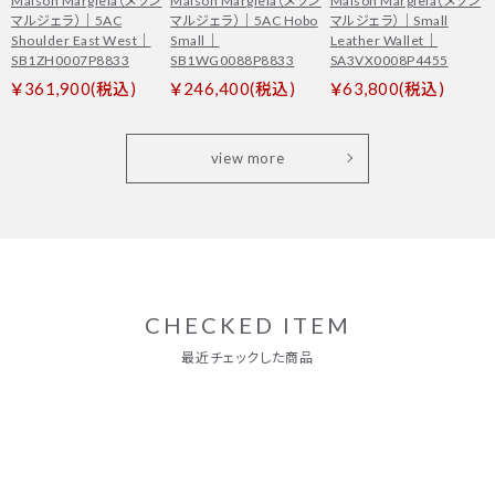
Maison Margiela（メゾン
Maison Margiela（メゾン
Maison Margiela（メゾン
マルジェラ）｜5AC
マルジェラ）｜5AC Hobo
マルジェラ）｜Small
Shoulder East West｜
Small｜
Leather Wallet｜
SB1ZH0007P8833
SB1WG0088P8833
SA3VX0008P4455
￥361,900(税込)
￥246,400(税込)
￥63,800(税込)
view more
CHECKED ITEM