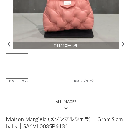
tune
絞り込んで検索
CHECKED ITEM
T4151コーラル
Maison
Margiela（メゾン
T4151コーラル
T8013ブラック
マルジェラ）｜
Gram Slam baby
｜
SA1VL0035P643
4
ALL IMAGES
￥174,900(税込)
Maison Margiela（メゾンマルジェラ）｜Gram Slam
ブランド一覧
baby｜SA1VL0035P6434