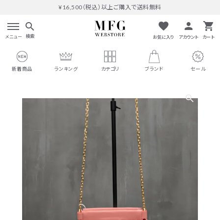
¥16,500（税込）以上ご購入で送料無料
favorite
person
shopping_cart
search
検索
メニュー
お気に入り
アカウント
カート
新着商品
ランキング
カテゴリ
ブランド
セール
search
#THOMAS MAGPIE
人気ワード
#MARGAUX VINTAGE
#M53.
#イチパーセント