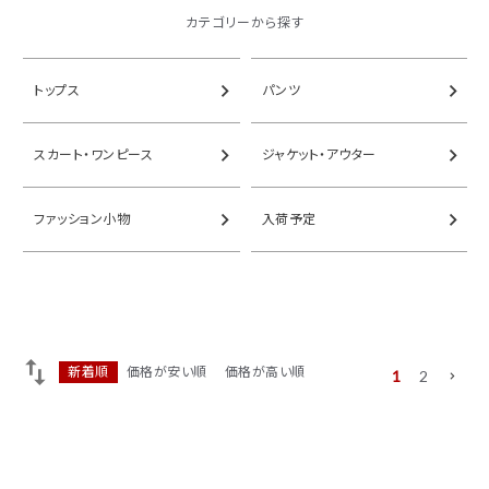
カテゴリーから探す
tune
絞り込んで検索
ブランド一覧
トップス
パンツ
カテゴリーから探す
スカート・ワンピース
ジャケット・アウター
新着商品
セール
ファッション小物
入荷予定
トップス
パンツ
スカート
ワンピース
アウター
バッグ
シューズ
財布
新着順
価格が安い順
価格が高い順
1
2
アクセサリー
インテリア
インフォメーション