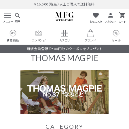
¥16,500（税込）以上ご購入で送料無料
favorite
person
shopping_cart
search
検索
メニュー
お気に入り
アカウント
カート
新着商品
ランキング
カテゴリ
ブランド
セール
新規会員登録で500円分のクーポンをプレゼント
THOMAS MAGPIE
search
#THOMAS MAGPIE
人気ワード
#MARGAUX VINTAGE
#M53.
#イチパーセント
CATEGORY