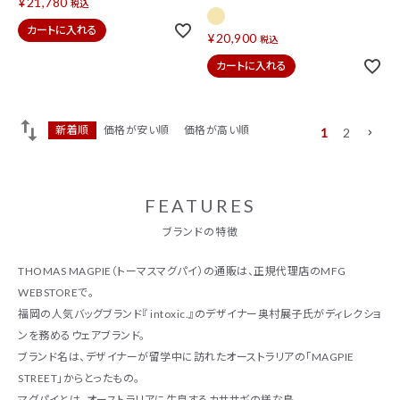
¥
21,780
税込
カートに入れる
¥
20,900
税込
カートに入れる
新着順
価格が安い順
価格が高い順
1
2
FEATURES
ブランドの特徴
THOMAS MAGPIE（トーマスマグパイ）の通販は、正規代理店のMFG
WEBSTOREで。
福岡の人気バッグブランド『 intoxic.』のデザイナー奥村展子氏がディレクショ
ンを務めるウェアブランド。
ブランド名は、デザイナーが留学中に訪れたオーストラリアの「MAGPIE
STREET」からとったもの。
マグパイとは、オーストラリアに生息するカササギの様な鳥。