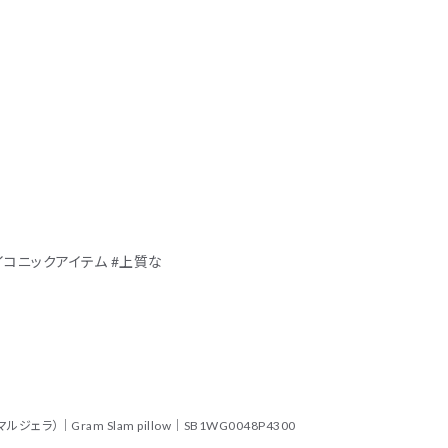
アイコニックアイテム #上質な
ンマルジェラ）｜Gram Slam pillow｜SB1WG0048P4300