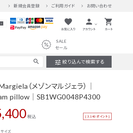
新規会員登録
ご利用ガイド
お問い合わせ
favorite
person
shopping_cart
お気に入り
アカウント
カート
SALE
セール
search
tune
絞り込んで検索する
セール
パンツ
n Margiela（メゾンマルジェラ）｜
ワンピース
lam pillow｜SB1WG0048P4300
バッグ
,400
税込
財布
[
3,140
ポイント ]
インテリア
サイズ