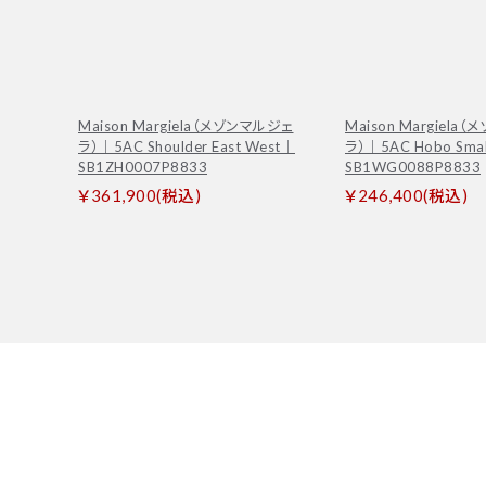
Maison Margiela（メゾンマルジェ
Maison Margiela
ラ）｜5AC Shoulder East West｜
ラ）｜5AC Hobo Sma
SB1ZH0007P8833
SB1WG0088P8833
￥361,900(税込)
￥246,400(税込)