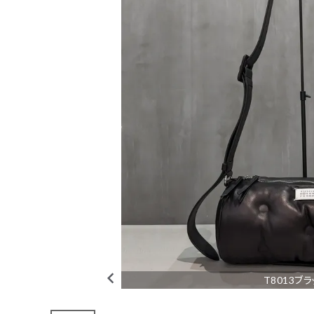
#THOMAS MAGPIE
人気ワード
#MARGAUX VINTAGE
#M53.
#イチパーセント
tune
絞り込んで検索
CHECKED ITEM
Maison
Margiela（メゾン
T8013ブ
マルジェラ）｜
Gram Slam
pillow｜
SB1WG0048P43