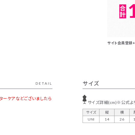
サイト会員登録+L
サイズ
DETAIL
、アフターケアなどございましたら
サイズ詳細(cm)※公式よ
サイズ
縦
横
UNI
14
26