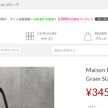
ショングループ
料無料
CATEGORY
BRAND
カテゴリ
ブランド
#イチパーセント
新着商品
トップス
Maiso
スカート
Gram S
ジャケット・アウター
¥
345
シューズ
アクセサリー
カラー