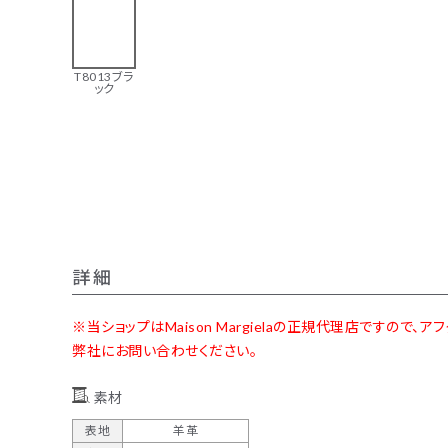
00
￥345,400(税込)
T8013ブラ
ブランド一覧
ック
カテゴリーから探す
新着商品
セール
トップス
パンツ
スカート
ワンピース
詳細
アウター
バッグ
※当ショップはMaison Margielaの正規代理店ですので
シューズ
財布
弊社にお問い合わせください。
アクセサリー
インテリア
素材
表地
羊革
インフォメーション