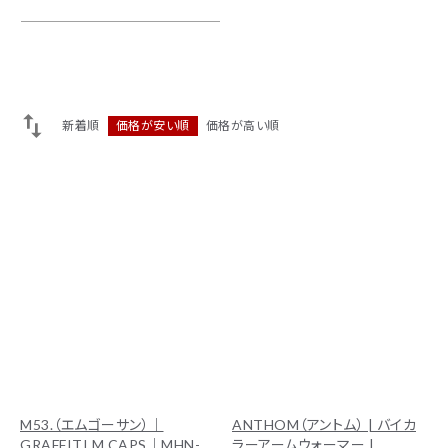
ACCOUNT MENU
ようこそ ゲスト 様
ログイン
会員登録
新着順
価格が安い順
価格が高い順
M53.（エムゴーサン）｜
ANTHOM（アントム） | バイカ
GRAFFITI M CAPS｜MHN-
ラーアームウォーマー |