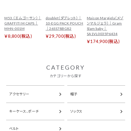
tune
絞り込んで検索
M53.（エムゴーサン）｜
doublet（ダブレット）｜
Maison Margiela（メゾ
ブランド一覧
GRAFFITI M CAPS｜
10-EGG PACK POUCH
ンマルジェラ）｜Gram
MHN-001M
｜26SS78BG82
Slam baby｜
SA1VL0035P6434
￥8,800(税込)
￥29,700(税込)
カテゴリーから探す
￥174,900(税込)
新着商品
セール
トップス
パンツ
CATEGORY
スカート
ワンピース
カテゴリーから探す
アウター
バッグ
アクセサリー
帽子
シューズ
財布
アクセサリー
インテリア
キーケース、ポーチ
ソックス
インフォメーション
ベルト