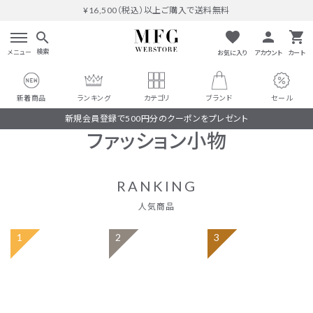
¥16,500（税込）以上ご購入で送料無料
favorite
person
shopping_cart
search
検索
メニュー
お気に入り
アカウント
カート
新着商品
ランキング
カテゴリ
ブランド
セール
新規会員登録で500円分のクーポンをプレゼント
ファッション小物
RANKING
人気商品
search
#THOMAS MAGPIE
人気ワード
#MARGAUX VINTAGE
#M53.
#イチパーセント