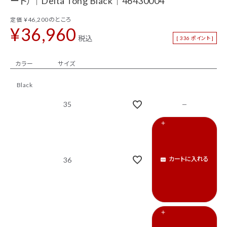
ード）｜Delta Tong Black｜46430004
カテゴリーから探す
¥
46,200
のところ
定価
新着商品
セール
¥
36,960
税込
[
336
ポイント ]
トップス
パンツ
カラー
サイズ
スカート
ワンピース
Black
アウター
バッグ
35
シューズ
財布
アクセサリー
インテリア
インフォメーション
カートに入れる
36
ACCOUNT MENU
ようこそ ゲスト 様
ログイン
会員登録