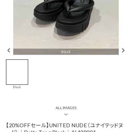
tune
絞り込んで検索
CHECKED ITEM
Black
【20%OFFセール】
UNITED
NUDE（ユナイテッ
Black
ドヌード）｜Delta
Tong Black｜
46430004
￥36,960(税込)
ALL IMAGES
ブランド一覧
【20%OFFセール】UNITED NUDE（ユナイテッドヌ