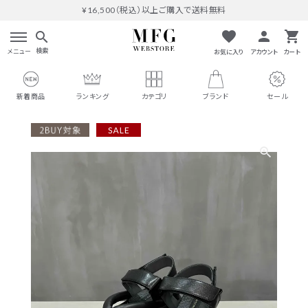
¥16,500（税込）以上ご購入で送料無料
favorite
person
shopping_cart
search
検索
メニュー
お気に入り
アカウント
カート
新着商品
ランキング
カテゴリ
ブランド
セール
search
#THOMAS MAGPIE
人気ワード
#MARGAUX VINTAGE
#M53.
#イチパーセント