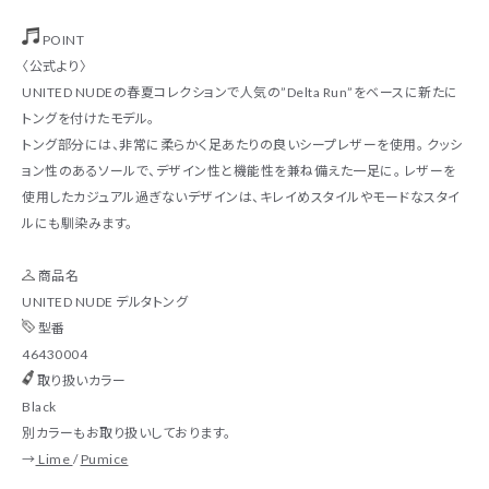
POINT
〈公式より〉
UNITED NUDEの春夏コレクションで人気の”Delta Run”をベースに新たに
トングを付けたモデル。
トング部分には、非常に柔らかく足あたりの良いシープレザーを使用。 クッシ
ョン性のあるソールで、デザイン性と機能性を兼ね備えた一足に。 レザーを
使用したカジュアル過ぎないデザインは、キレイめスタイルやモードなスタイ
ルにも馴染みます。
商品名
UNITED NUDE デルタトング
型番
46430004
取り扱いカラー
Black
別カラーもお取り扱いしております。
→
Lime
/
Pumice