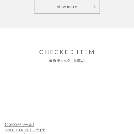
view more
CHECKED ITEM
【20%OFFセール】
UNITED NUDE（ユナイテ