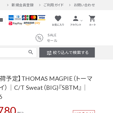
新規会員登録
ご利用ガイド
お問い合わせ
favorite
person
shopping_cart
お気に入り
アカウント
カート
SALE
セール
search
tune
絞り込んで検索する
セール
パンツ
荷予定】THOMAS MAGPIE（トーマ
ワンピース
）｜C/T Sweat（BIG)『SBTM』｜
バッグ
6
財布
780
インテリア