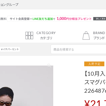
ショングループ
料無料
CATEGORY
BRAND
カテゴリ
ブランド
#イチパーセント
新着商品
トップス
【10月入
スカート
スマグパイ
ジャケット・アウター
226487
シューズ
¥
21,
アクセサリー