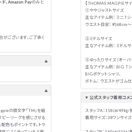
、Amazon Pay
のみと
【THOMAS MAGPIEサ
①ややジャストサイズ
主なアイテム例： ミニT
ウエスト目安： 約68cm
合がございます、ご了承く
②ミドルサイズ
主なアイテム例： ミドル
③ゆったりサイズ（オーバ
主なアイテム例： BIG 
BIGポケットシャツ、
ボトム： ウエストがゴム
公式スタッフ着用コメ
agpieの頭文字「TM」を組
スタッフA：158㎝/49
イビーリーグを感じさせる
着用サイズ：38ワンサイズ
た配色もポイントです。トラ
囲気によく合っていると思
スタッフB：160㎝/51