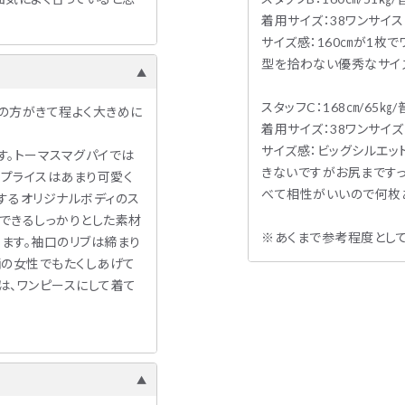
着用サイズ：38ワンサイス
サイズ感：160㎝が1枚
型を拾わない優秀なサイ
スタッフC：168㎝/65㎏
いの方がきて程よく大きめに
着用サイズ：38ワンサイズ
サイズ感：ビッグシルエッ
す。トーマスマグパイでは
きないですがお尻まですっ
プライスはあまり可愛く
べて相性がいいので何枚
するオリジナルボディのス
できるしっかりとした素材
※あくまで参考程度とし
ます。袖口のリブは締まり
柄の女性でもたくしあげて
は、ワンピースにして着て