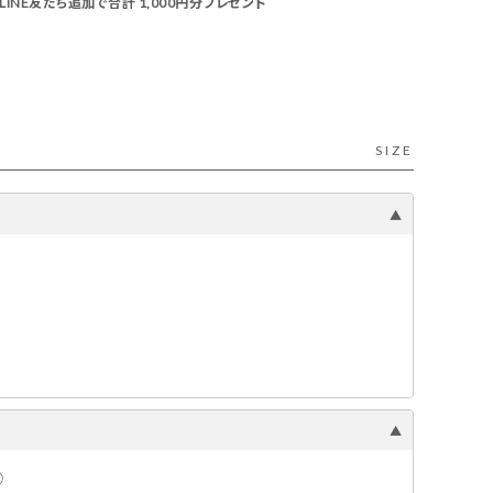
INE友だち追加で合計 1,000円分プレゼント
SIZE
③