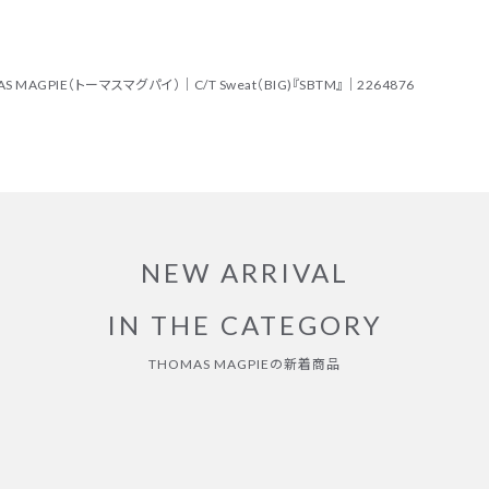
MAGPIE（トーマスマグパイ）｜C/T Sweat（BIG)『SBTM』｜2264876
NEW ARRIVAL
IN THE CATEGORY
THOMAS MAGPIEの新着商品