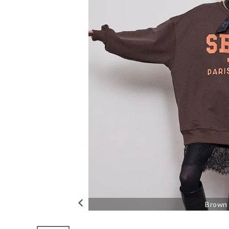
#THOMAS MAGPIE
人気ワード
#MARGAUX VINTAGE
#M53.
#イチパーセント
tune
絞り込んで検索
CHECKED ITEM
【10月入荷予定】
THOMAS
Brown
MAGPIE（トーマス
マグパイ）｜C/T
Sweat（BIG)
『SBTM』｜