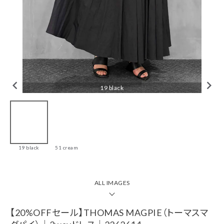
tune
絞り込んで検索
CHECKED ITEM
19 black
【20%OFFセール】
THOMAS
MAGPIE（トーマス
19 black
51 cream
マグパイ）｜2way
ドレス｜2262614
￥25,520(税込)
ALL IMAGES
ブランド一覧
【20%OFFセール】THOMAS MAGPIE（トーマスマ
カテゴリーから探す