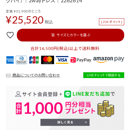
グパイ）｜2wayドレス｜2262614
新着商品
セール
¥
31,900
のところ
定価
¥
25,520
トップス
パンツ
税込
[
232
ポイント ]
スカート
ワンピース
favorite_outline
サイズとカラーを選ぶ
add_shopping_cart
アウター
バッグ
合計16,500円(税込)以上で送料無料
シューズ
財布
アクセサリー
インテリア
商品についてのお問い合わせ
LINEチャットで相談する
インフォメーション
ACCOUNT MENU
ようこそ ゲスト 様
ログイン
会員登録