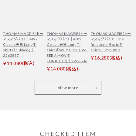
THOMAS MAGPIE（トー
THOMAS MAGPIE（トー
THOMAS MAGPIE（トー
マスマグパイ）｜40/2
マスマグパイ）｜40/2
マスマグパイ）｜The
Classic天竺 Long T-
Classic天竺 Long T-
functional Basic T-
shirts『dubbed』｜
shirts『WHY DON'T WE
shirts｜2263801
2263837
SEE A MOVIE
￥16,280(税込)
TONIGHT?』｜2263836
￥14,080(税込)
￥14,080(税込)
view more
CHECKED ITEM