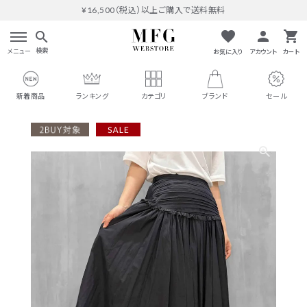
¥16,500（税込）以上ご購入で送料無料
favorite
person
shopping_cart
search
検索
メニュー
お気に入り
アカウント
カート
新着商品
ランキング
カテゴリ
ブランド
セール
search
#THOMAS MAGPIE
人気ワード
#MARGAUX VINTAGE
#M53.
#イチパーセント