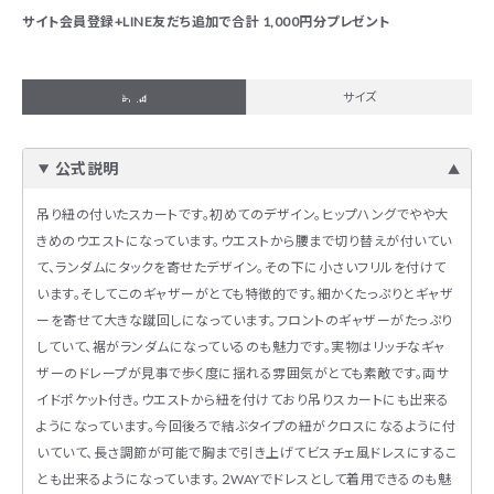
サイト会員登録+LINE友だち追加で合計 1,000円分プレゼント
詳細
サイズ
公式説明
吊り紐の付いたスカートです。初めてのデザイン。ヒップハングでやや大
きめのウエストになっています。ウエストから腰まで切り替えが付いてい
て、ランダムにタックを寄せたデザイン。その下に小さいフリルを付けて
います。そしてこのギャザーがとても特徴的です。細かくたっぷりとギャザ
ーを寄せて大きな蹴回しになっています。フロントのギャザーがたっぷり
していて、裾がランダムになっているのも魅力です。実物はリッチなギャ
ザーのドレープが見事で歩く度に揺れる雰囲気がとても素敵です。両サ
イドポケット付き。ウエストから紐を付けており吊りスカートにも出来る
ようになっています。今回後ろで結ぶタイプの紐がクロスになるように付
いていて、長さ調節が可能で胸まで引き上げてビスチェ風ドレスにするこ
とも出来るようになっています。２WAYでドレスとして着用できるのも魅