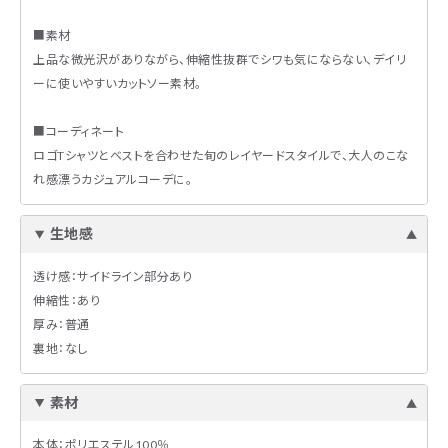
■素材
上品な微光沢がありながら、伸縮性抜群でシワも気にならない、デイリ
ーに使いやすいカットソー素材。
■コーディネート
ロゴTシャツとベストを合わせた旬のレイヤードスタイルで、大人のこな
れ感漂うカジュアルコーデに。
生地感
透け感：サイドライン部分あり
伸縮性：あり
厚み：普通
裏地：なし
素材
本体：ポリエステル100％