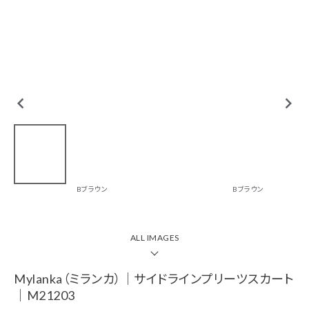
tune
絞り込んで検索
CHECKED ITEM
Mylanka（ミラン
カ）｜サイドライン
Bブラウン
Bブラウン
プリーツスカート｜
M21203
￥16,500(税込)
ALL IMAGES
ブランド一覧
Mylanka（ミランカ）｜サイドラインプリーツスカート
カテゴリーから探す
｜M21203