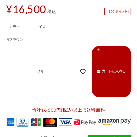
新着商品
セール
¥
16,500
税込
[
150
ポイント ]
トップス
パンツ
カラー
サイズ
スカート
ワンピース
Bブラウン
アウター
バッグ
シューズ
財布
アクセサリー
インテリア
カートに入れる
38
インフォメーション
ACCOUNT MENU
ようこそ ゲスト 様
合計16,500円(税込)以上で送料無料
ログイン
会員登録