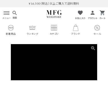
¥16,500（税込）以上ご購入で送料無料
favorite
person
shopping_cart
search
検索
メニュー
お気に入り
アカウント
カート
新着商品
ランキング
カテゴリ
ブランド
セール
search
#THOMAS MAGPIE
人気ワード
#MARGAUX VINTAGE
#M53.
#イチパーセント