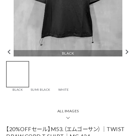
tune
絞り込んで検索
CHECKED ITEM
BLACK
【20%OFFセール】
M53.（エムゴーサ
ン）｜TWIST
BLACK
SUMI BLACK
WHITE
DRAW CORD T-
SHIRT｜MC-124
￥12,320(税込)
ALL IMAGES
ブランド一覧
【20%OFFセール】M53.（エムゴーサン）｜TWIST
カテゴリーから探す