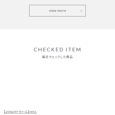
view more
CHECKED ITEM
【20%OFFセール】M53.