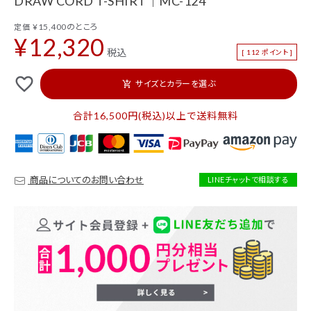
DRAW CORD T-SHIRT｜MC-124
新着商品
セール
¥
15,400
のところ
定価
¥
12,320
トップス
パンツ
税込
[
112
ポイント ]
スカート
ワンピース
favorite_outline
サイズとカラーを選ぶ
add_shopping_cart
アウター
バッグ
合計16,500円(税込)以上で送料無料
シューズ
財布
アクセサリー
インテリア
商品についてのお問い合わせ
LINEチャットで相談する
インフォメーション
ACCOUNT MENU
ようこそ ゲスト 様
ログイン
会員登録