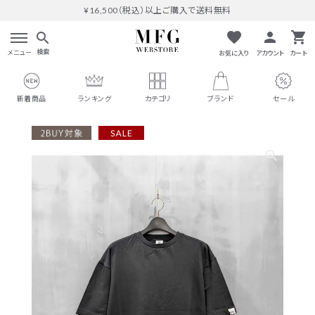
¥16,500（税込）以上ご購入で送料無料
favorite
person
shopping_cart
search
検索
メニュー
お気に入り
アカウント
カート
新着商品
ランキング
カテゴリ
ブランド
セール
search
#THOMAS MAGPIE
人気ワード
#MARGAUX VINTAGE
#M53.
#イチパーセント