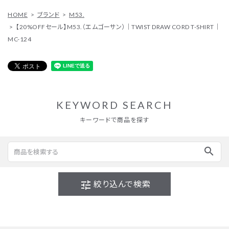
HOME
ブランド
M53.
【20%OFFセール】M53.（エムゴーサン）｜TWIST DRAW CORD T-SHIRT｜
MC-124
KEYWORD SEARCH
キーワードで商品を探す
search
tune
絞り込んで検索