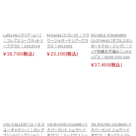
Lallia Mu（ラリア・ムー）
Mylanka（ミランカ）｜フラ
DOUBLE STANDARD
｜フレアスリーブカットソ
ワージャガードシアーブラ
CLOTHING（ダブルスタン
ーブラウス｜2613554
ウス｜M11401
ダードクロージング）｜リ
ップ刺繍天竺編みニットト
￥18,700(税込)
￥23,100(税込)
ップス｜0209-350-263
￥37,400(税込)
USU GALLERY（ユーエス
1% SHUHEI OGAWA（イ
1% SHUHEI OGAWA（イ
ユーギャラリー）｜ロング
チパーセント シュウヘイ
チパーセント シュウヘイ
プリントロングTシャツ｜
オガワ）｜スーピマスムー
オガワ）｜オックス＋スト