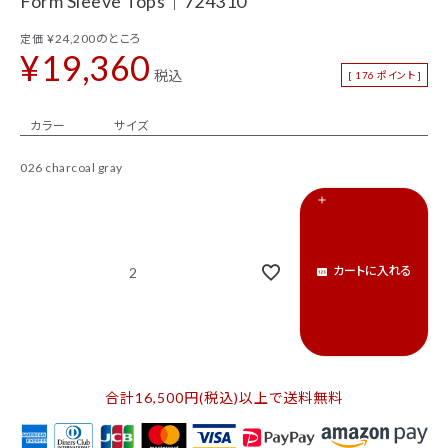
Form Sleeve Tops｜724310
新着商品
セール
¥
24,200
のところ
定価
¥
19,360
トップス
パンツ
税込
[
176
ポイント ]
スカート
ワンピース
カラー
サイズ
アウター
バッグ
026 charcoal gray
シューズ
財布
アクセサリー
インテリア
カートに入れる
2
インフォメーション
ACCOUNT MENU
ようこそ ゲスト 様
合計16,500円(税込)以上で送料無料
ログイン
会員登録