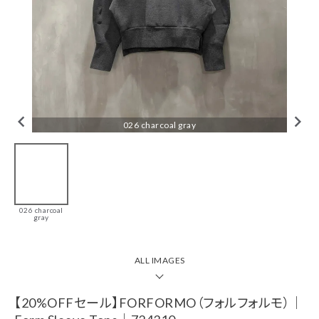
tune
絞り込んで検索
CHECKED ITEM
026 charcoal gray
【20%OFFセール】
FORFORMO（フォ
ルフォルモ）｜
026 charcoal
Form Sleeve
gray
Tops｜724310
￥19,360(税込)
ALL IMAGES
ブランド一覧
【20%OFFセール】FORFORMO（フォルフォルモ）｜
カテゴリーから探す