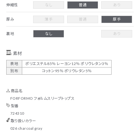
伸縮性
なし
普通
あり
厚み
薄手
普通
厚手
裏地
なし
あり
素材
表地
ポリエステル85％ レーヨン12％ ポリウレタン3％
別布
コットン95％ ポリウレタン5％
商品名
FORFORMO フォルムスリーブトップス
型番
724310
取り扱いカラー
026 charcoal gray