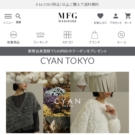
¥16,500（税込）以上ご購入で送料無料
favorite
person
shopping_cart
search
検索
メニュー
お気に入り
アカウント
カート
新着商品
ランキング
カテゴリ
ブランド
セール
新規会員登録で500円分のクーポンをプレゼント
CYAN TOKYO
search
#THOMAS MAGPIE
人気ワード
#MARGAUX VINTAGE
#M53.
#イチパーセント