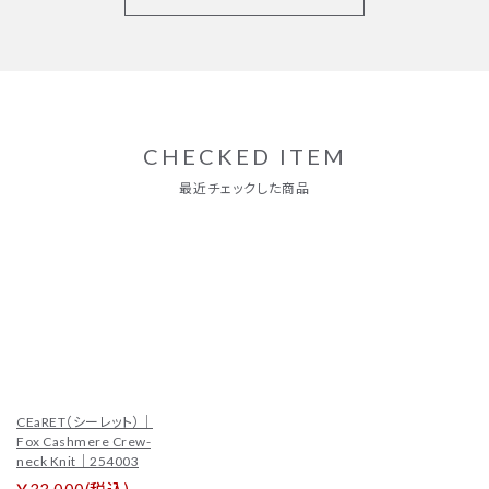
CHECKED ITEM
CEaRET（シーレット）｜
Fox Cashmere Crew-
neck Knit｜254003