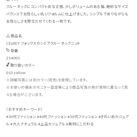
クルーネックにコンパクトめな丈感、少しボリュームのある袖、絶妙なサイズ
バランスで⼥性らしい丸いフォルムに仕上げました。 シンプルでありながらも
⼥性らしさを際⽴たせてくれる一枚です。
商品名
CEaRET フォックスカシミアクルーネックニット
型番
254003
取り扱いカラー
013 yellow
※詳細写真には別カラー(完売)を使用しています。
※お使いの端末のモニター設定等により商品写真の色が実物と異なって見
える場合がございます。
〈おすすめキーワード〉
#30代ファッション #40代ファッション #50代ファッション #きれいめカジュア
ル #大人ナチュラル #上品カジュアル #素材にこだわる