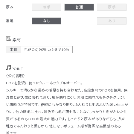
厚み
薄手
普通
厚手
裏地
なし
あり
素材
本体
毛(FOX)90％ カシミヤ10％
POINT
〈公式説明〉
FOXを贅沢に使ったクルーネックプルオーバー。
シルキーで滑らかな長めの毛足を持ち合わせた、高級素材のFOXを使用。 保
湿性と耐久性に優れており、形が崩れにくく、素肌に触れてもチクチクしにく
い肌触りが特徴です。 縮絨にもかなり拘り、ふんわりと毛のふいた軽い仕上が
りに。 他の獣毛に比べ、淡色でも毛が痩せることなくしっかりと毛がふいた性
質があるのもFOXの最大の魅力です。 しっかりと厚みがありながらも、糸の
軽さでふんわりと柔らかく、他にないボリューム感が贅沢な高級感のある一
着です。