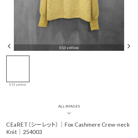
tune
絞り込んで検索
CHECKED ITEM
013 yellow
CEaRET（シーレッ
ト）｜Fox
013 yellow
Cashmere Crew-
neck Knit｜
254003
￥33,000(税込)
ALL IMAGES
ブランド一覧
CEaRET（シーレット）｜Fox Cashmere Crew-neck
Knit｜254003
カテゴリーから探す