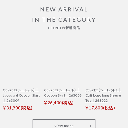
NEW ARRIVAL
IN THE CATEGORY
CEaRETの新着商品
CEaRET（シーレット）｜
CEaRET（シーレット）｜
CEaRET（シーレット）｜
Jacquard Cocoon Skirt
Cocoon Skirt｜263008
Cuff Logo long Sleeve
｜263009
Tee｜263022
￥26,400(税込)
￥31,900(税込)
￥17,600(税込)
view more