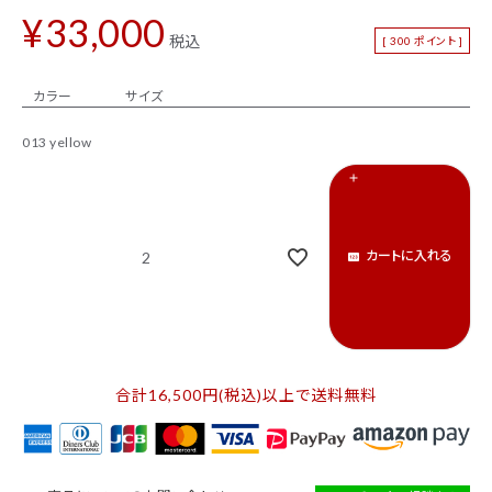
¥
33,000
新着商品
セール
税込
[
300
ポイント ]
トップス
パンツ
カラー
サイズ
スカート
ワンピース
013 yellow
アウター
バッグ
シューズ
財布
カートに入れる
2
アクセサリー
インテリア
インフォメーション
ACCOUNT MENU
ようこそ ゲスト 様
合計16,500円(税込)以上で送料無料
ログイン
会員登録