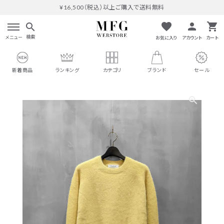
¥16,500（税込）以上ご購入で送料無料
favorite
person
shopping_cart
search
検索
メニュー
お気に入り
アカウント
カート
新着商品
ランキング
カテゴリ
ブランド
セール
search
#THOMAS MAGPIE
人気ワード
#MARGAUX VINTAGE
#M53.
#イチパーセント