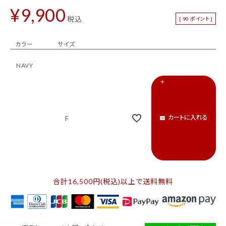
カテゴリーから探す
¥
9,900
税込
[
90
ポイント ]
新着商品
セール
トップス
パンツ
カラー
サイズ
スカート
ワンピース
NAVY
アウター
バッグ
シューズ
財布
カートに入れる
F
アクセサリー
インテリア
インフォメーション
ACCOUNT MENU
合計16,500円(税込)以上で送料無料
ようこそ ゲスト 様
ログイン
会員登録