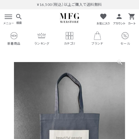
¥16,500（税込）以上ご購入で送料無料
favorite
person
shopping_cart
search
検索
メニュー
お気に入り
アカウント
カート
新着商品
ランキング
カテゴリ
ブランド
セール
search
#THOMAS MAGPIE
人気ワード
#MARGAUX VINTAGE
#M53.
#イチパーセント