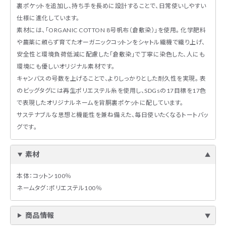
裏ポケットを追加し、持ち手を長めに設計することで、日常使いしやすい
仕様に進化しています。
素材には、「ORGANIC COTTON 8号帆布（倉敷染）」を使用。 化学肥料
や農薬に頼らず育てたオーガニックコットンをシャトル織機で織り上げ、
安全性と環境負荷低減に配慮した「倉敷染」で丁寧に染色した、人にも
環境にも優しいオリジナル素材です。
キャンバスの号数を上げることで、よりしっかりとした耐久性を実現。 表
のビッグタグには再生ポリエステル糸を使用し、SDGsの17目標を17色
で表現したオリジナルネームを背胴裏ポケットに配しています。
サステナブルな思想と機能性を兼ね備えた、毎日使いたくなるトートバッ
グです。
素材
本体：コットン100％
ネームタグ：ポリエステル100％
商品情報