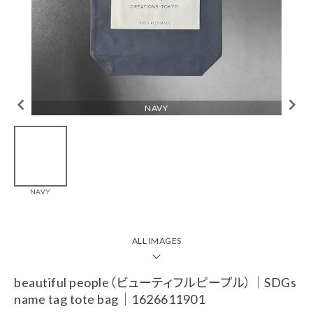
tune
絞り込んで検索
CHECKED ITEM
NAVY
beautiful
people（ビューティ
NAVY
フルピープル）｜
SDGs name tag
tote bag｜
1626611901
ALL IMAGES
￥9,900(税込)
ブランド一覧
beautiful people（ビューティフルピープル）｜SDGs
name tag tote bag｜1626611901