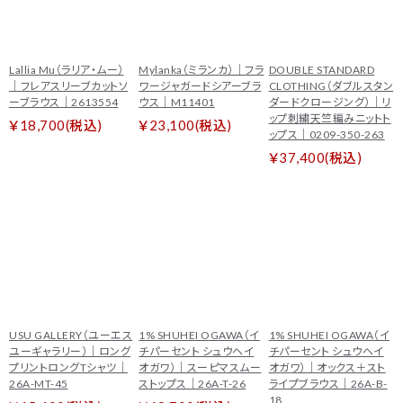
Lallia Mu（ラリア・ムー）
Mylanka（ミランカ）｜フラ
DOUBLE STANDARD
｜フレアスリーブカットソ
ワージャガードシアーブラ
CLOTHING（ダブルスタン
ーブラウス｜2613554
ウス｜M11401
ダードクロージング）｜リ
ップ刺繍天竺編みニットト
￥18,700(税込)
￥23,100(税込)
ップス｜0209-350-263
￥37,400(税込)
USU GALLERY（ユーエス
1% SHUHEI OGAWA（イ
1% SHUHEI OGAWA（イ
ユーギャラリー）｜ロング
チパーセント シュウヘイ
チパーセント シュウヘイ
プリントロングTシャツ｜
オガワ）｜スーピマスムー
オガワ）｜オックス＋スト
26A-MT-45
ストップス｜26A-T-26
ライプブラウス｜26A-B-
18