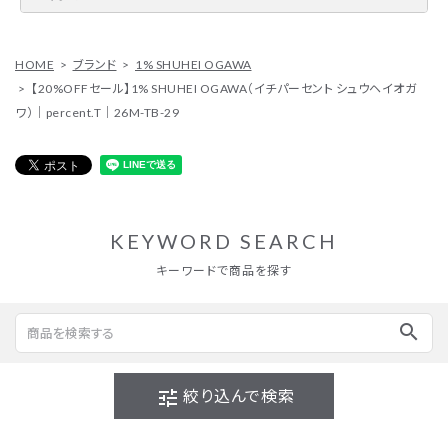
HOME
ブランド
1% SHUHEI OGAWA
【20%OFFセール】1% SHUHEI OGAWA（イチパーセント シュウヘイオガ
ワ）｜percent.T｜26M-TB-29
KEYWORD SEARCH
キーワードで商品を探す
search
tune
絞り込んで検索