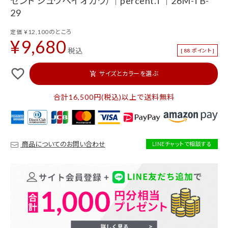
セント シュウヘイオガワ）｜percent.T｜26M-TB-
カテゴリーから探す
29
新着商品
セール
¥
12,100
のところ
定価
¥
9,680
税込
[
88
ポイント ]
トップス
パンツ
favorite_outline
スカート
ワンピース
サイズとカラーを選ぶ
add_shopping_cart
アウター
バッグ
合計16,500円(税込)以上で送料無料
シューズ
財布
アクセサリー
インテリア
商品についてのお問い合わせ
LINEチャットで相談する
インフォメーション
ACCOUNT MENU
ようこそ ゲスト 様
ログイン
会員登録