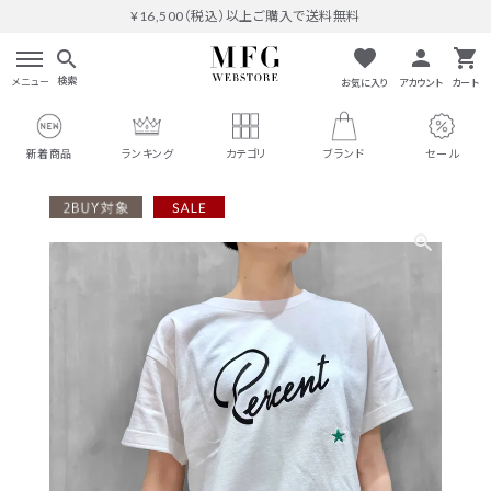
¥16,500（税込）以上ご購入で送料無料
favorite
person
shopping_cart
search
検索
メニュー
お気に入り
アカウント
カート
新着商品
ランキング
カテゴリ
ブランド
セール
search
#THOMAS MAGPIE
人気ワード
#MARGAUX VINTAGE
#M53.
#イチパーセント