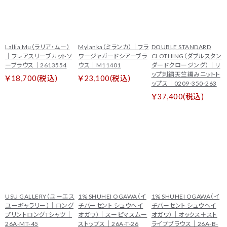
Lallia Mu（ラリア・ムー）
Mylanka（ミランカ）｜フラ
DOUBLE STANDARD
｜フレアスリーブカットソ
ワージャガードシアーブラ
CLOTHING（ダブルスタン
ーブラウス｜2613554
ウス｜M11401
ダードクロージング）｜リ
ップ刺繍天竺編みニットト
￥18,700(税込)
￥23,100(税込)
ップス｜0209-350-263
￥37,400(税込)
USU GALLERY（ユーエス
1% SHUHEI OGAWA（イ
1% SHUHEI OGAWA（イ
ユーギャラリー）｜ロング
チパーセント シュウヘイ
チパーセント シュウヘイ
プリントロングTシャツ｜
オガワ）｜スーピマスムー
オガワ）｜オックス＋スト
26A-MT-45
ストップス｜26A-T-26
ライプブラウス｜26A-B-