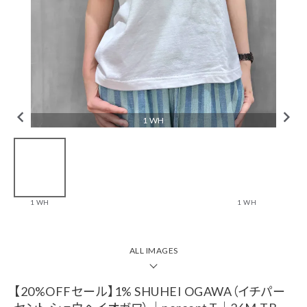
tune
絞り込んで検索
CHECKED ITEM
1 WH
【20%OFFセール】
1% SHUHEI
OGAWA（イチパー
1 WH
1 WH
セント シュウヘイ
オガワ）｜
percent.T｜26M-
TB-29
￥9,680(税込)
ALL IMAGES
ブランド一覧
【20%OFFセール】1% SHUHEI OGAWA（イチパー