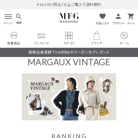
¥16,500（税込）以上ご購入で送料無料
favorite
person
shopping_cart
search
検索
メニュー
お気に入り
アカウント
カート
新着商品
ランキング
カテゴリ
ブランド
セール
新規会員登録で500円分のクーポンをプレゼント
MARGAUX VINTAGE
search
#THOMAS MAGPIE
人気ワード
#MARGAUX VINTAGE
#M53.
#イチパーセント
RANKING