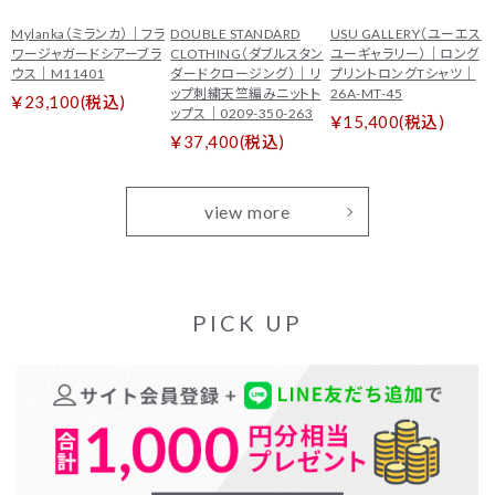
Mylanka（ミランカ）｜フラ
DOUBLE STANDARD
USU GALLERY（ユーエス
ワージャガードシアーブラ
CLOTHING（ダブルスタン
ユーギャラリー）｜ロング
ウス｜M11401
ダードクロージング）｜リ
プリントロングTシャツ｜
ップ刺繍天竺編みニットト
26A-MT-45
￥23,100(税込)
ップス｜0209-350-263
￥15,400(税込)
￥37,400(税込)
view more
PICK UP