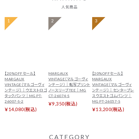
人気商品
tune
絞り込んで検索
ブランド一覧
カテゴリーから探す
新着商品
セール
トップス
パンツ
【20%OFFセール】
MARGAUX
【20%OFFセール】
MARGAUX
VINTAGE（マルゴーヴィ
MARGAUX
スカート
ワンピース
VINTAGE（マルゴーヴィ
ンテージ）｜転写プリント
VINTAGE（マルゴーヴィ
ンテージ）｜ウエストロゴ
ノースリーブTEE｜MG
ンテージ）｜センタープレ
アウター
バッグ
タックパンツ｜MG PT-
CT-26074-S
スウエストゴムパンツ｜
26007-S-2
MG PT-26057-S
￥9,350(税込)
シューズ
財布
￥14,080(税込)
￥13,200(税込)
アクセサリー
インテリア
インフォメーション
CATEGORY