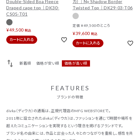
Double-Sided Boa Fleece
カ）｜Ny Shadow Border
Draped cape top｜DK30-
Twisted Top｜DK29-03-T06
CS05-T01
¥
49,500
のところ
定価
¥
49,500
税込
¥
39,600
税込
カートに入れる
カートに入れる
新着順
価格が安い順
価格が高い順
FEATURES
ブランドの特徴
divka（ディウカ）の通販は、正規代理店のMFG WEBSTOREで。
2011年に設立されたdivka（ディウカ）は、ファッションを通じて時間や場所を
超えたコミュニケーションを実現するという理念を掲げるブランドです。
ブランド名の由来には、作品と出会った人々とのつながりを重視し、感性を共