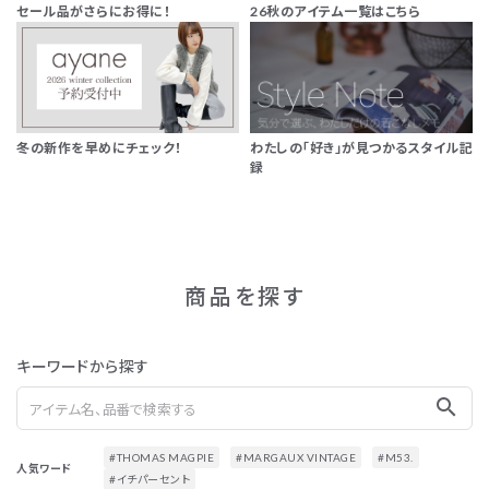
セール品がさらにお得に！
26秋のアイテム一覧はこちら
冬の新作を早めにチェック！
わたしの「好き」が見つかるスタイル記
録
商品を探す
キーワードから探す
search
#THOMAS MAGPIE
#MARGAUX VINTAGE
#M53.
人気ワード
#イチパーセント