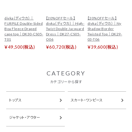
tune
絞り込んで検索
divka（ディウカ）｜
【20%OFFセール】
【20%OFFセール】
ブランド一覧
FURPILE Double-Sided
divka（ディウカ）｜High-
divka（ディウカ）｜Ny
Boa Fleece Draped
Twist Double Jacquard
Shadow Border
cape top｜DK30-CS05-
Dress｜DK27-CS05-
Twisted Top｜DK29-
カテゴリーから探す
T01
O06
03-T06
￥49,500(税込)
￥60,720(税込)
￥39,600(税込)
新着商品
セール
トップス
パンツ
CATEGORY
スカート
ワンピース
カテゴリーから探す
アウター
バッグ
シューズ
財布
トップス
スカート・ワンピース
アクセサリー
インテリア
ジャケット・アウター
インフォメーション