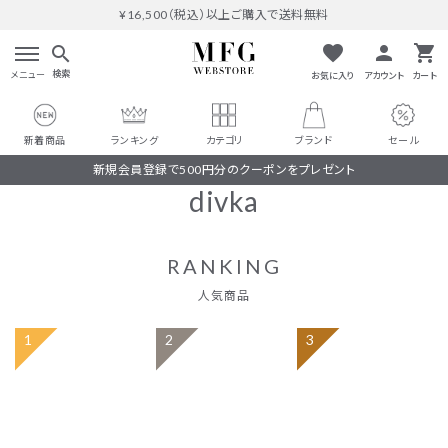
¥16,500（税込）以上ご購入で送料無料
favorite
person
shopping_cart
search
検索
メニュー
お気に入り
アカウント
カート
新着商品
ランキング
カテゴリ
ブランド
セール
新規会員登録で500円分のクーポンをプレゼント
divka
RANKING
人気商品
search
#THOMAS MAGPIE
人気ワード
#MARGAUX VINTAGE
#M53.
#イチパーセント