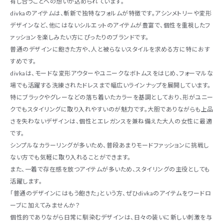
有し合うことへの想いが込められています。
divkaのアイテムは、斬新で独特なフォルムが特徴です。アシンメトリーや変形
デザインなど、他にはないシルエットのアイテムが豊富で、個性を重視したフ
ァッションを楽しみたい方にぴったりのブランドです。
普通のデザインに飽きた方や、人と被らないスタイルを求める方に特におす
すめです。
divkaは、モードな変形アウターやユニークなボトムスをはじめ、フォーマルな
場でも活躍する洗練されたドレスまで幅広いラインナップを展開しています。
特にブラックやグレーなどの落ち着いたカラーを基調としており、形がユニー
クでもスタイリングに取り入れやすいのが魅力です。大胆でありながらも上品
さを失わないデザインは、個性とエレガンスを兼ね備えた大人の女性に最適
です。
シンプルなカラーリングが多いため、普段あまりモードファッションに挑戦し
ない方でも気軽に取り入れることができます。
また、一着で存在感を放つアイテムが多いため、スタイリングの主役としても
活躍します。
「普通のデザインにはもう飽きた」という方、ぜひdivkaのアイテムをワードロ
ーブに加えてみませんか？
個性的でありながら日常に馴染むデザインは、日々の装いに新しい刺激を与