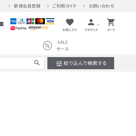
新規会員登録
ご利用ガイド
お問い合わせ
favorite
person
shopping_cart
お気に入り
アカウント
カート
SALE
セール
search
tune
絞り込んで検索する
セール
パンツ
ワンピース
バッグ
財布
インテリア