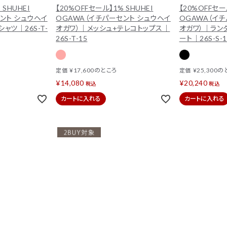
 SHUHEI
【20%OFFセール】1% SHUHEI
【20%OFFセー
ント シュウヘイ
OGAWA（イチパーセント シュウヘイ
OGAWA（イ
ャツ｜26S-T-
オガワ）｜メッシュ+テレコトップス｜
オガワ）｜ラン
26S-T-15
ート｜26S-S-1
¥
17,600
のところ
¥
25,300
の
定価
定価
¥
14,080
¥
20,240
税込
税込
カートに入れる
カートに入れる