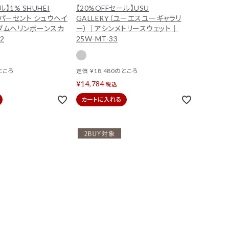
ル】1% SHUHEI
【20%OFFセール】USU
チパーセント シュウヘイ
GALLERY（ユーエスユーギャラリ
ダムヘリンボーンスカ
ー）｜アシンメトリースウェット｜
2
25W-MT-33
ところ
¥
18,480
のところ
定価
¥
14,784
税込
カートに入れる