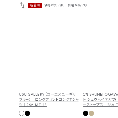
新着順
価格が安い順
価格が高い順
#THOMAS MAGPIE
人気ワード
#MARGAUX VINTAGE
#M53.
#イチパーセント
tune
絞り込んで検索
ブランド一覧
カテゴリーから探す
新着商品
セール
トップス
パンツ
スカート
ワンピース
USU GALLERY（ユーエスユーギャ
1% SHUHEI OG
ラリー）｜ロングプリントロングTシャ
ト シュウヘイオガワ
アウター
バッグ
ツ｜26A-MT-45
ーストップス｜26A-T
シューズ
財布