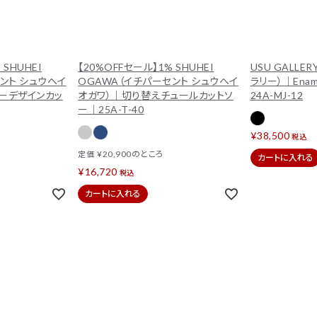
 SHUHEI
【20%OFFセール】1% SHUHEI
USU GALL
ント シュウヘイ
OGAWA（イチパーセント シュウヘイ
ラリー）｜Ename
ーデザインカッ
オガワ）｜切り替えチュールカットソ
24A-MJ-12
ー｜25A-T-40
¥
38,500
税込
¥
20,900
のところ
定価
カートに入れる
¥
16,720
税込
カートに入れる