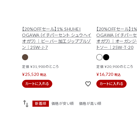
【20%OFFセール】1% SHUHEI
【20%OFFセール】1%
OGAWA（イチパーセント シュウヘイ
OGAWA（イチパーセ
オガワ）｜ビーバー加工ジップブルゾ
オガワ）｜オーガンジ
ン｜25W-J-7
トソー｜25W-T-20
¥
31,900
のところ
¥
20,900
のところ
定価
定価
¥
25,520
¥
16,720
税込
税込
カートに入れる
カートに入れる
新着順
価格が安い順
価格が高い順