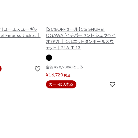
ERY（ユーエスユーギャ
【20%OFFセール】1% SHUHEI
l Emboss Jacket｜
OGAWA（イチパーセント シュウヘイ
オガワ）｜シルエットダンボールスウ
ェット｜24A-T-13
¥
20,900
のところ
定価
¥
16,720
税込
カートに入れる